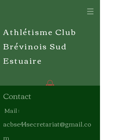
Athlétisme Club
Brévinois Sud
Estuaire
Contact
Mail :
acbse44secretariat@gmail.co
m